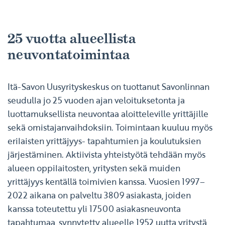
25 vuotta alueellista
neuvontatoimintaa
Itä-Savon Uusyrityskeskus on tuottanut Savonlinnan
seudulla jo 25 vuoden ajan veloituksetonta ja
luottamuksellista neuvontaa aloitteleville yrittäjille
sekä omistajanvaihdoksiin. Toimintaan kuuluu myös
erilaisten yrittäjyys- tapahtumien ja koulutuksien
järjestäminen. Aktiivista yhteistyötä tehdään myös
alueen oppilaitosten, yritysten sekä muiden
yrittäjyys kentällä toimivien kanssa. Vuosien 1997–
2022 aikana on palveltu 3809 asiakasta, joiden
kanssa toteutettu yli 17500 asiakasneuvonta
tapahtumaa, synnytetty alueelle 1952 uutta yritystä,