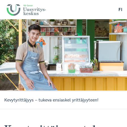
FI
Kevytyrittäjyys – tukeva ensiaskel yrittäjyyteen!