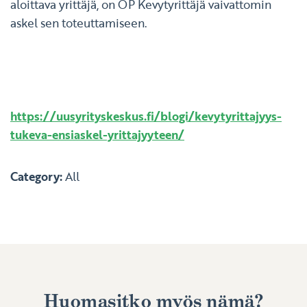
aloittava yrittäjä, on OP Kevytyrittäjä vaivattomin
askel sen toteuttamiseen.
Kirjoittanut:
Markus Sarja,
OP:n pk-yritysten
taloudenhallinnasta vastaava johtaja.
Alkuperäisen tekstin löydät:
https://uusyrityskeskus.fi/blogi/kevytyrittajyys-
tukeva-ensiaskel-yrittajyyteen/
Category:
All
Huomasitko myös nämä?