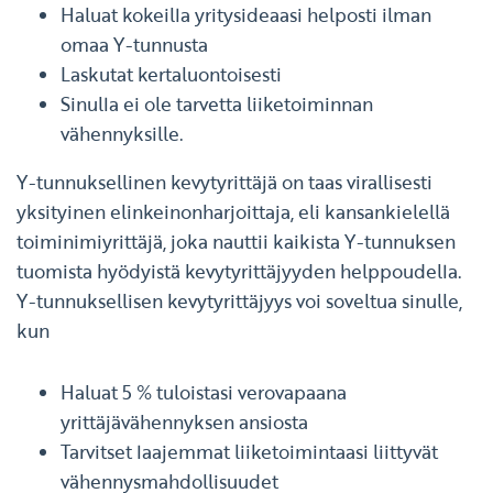
Haluat kokeilla yritysideaasi helposti ilman
omaa Y-tunnusta
Laskutat kertaluontoisesti
Sinulla ei ole tarvetta liiketoiminnan
vähennyksille.
Y-tunnuksellinen kevytyrittäjä on taas virallisesti
yksityinen elinkeinonharjoittaja, eli kansankielellä
toiminimiyrittäjä, joka nauttii kaikista Y-tunnuksen
tuomista hyödyistä kevytyrittäjyyden helppoudella.
Y-tunnuksellisen kevytyrittäjyys voi soveltua sinulle,
kun
Haluat 5 % tuloistasi verovapaana
yrittäjävähennyksen ansiosta
Tarvitset laajemmat liiketoimintaasi liittyvät
vähennysmahdollisuudet