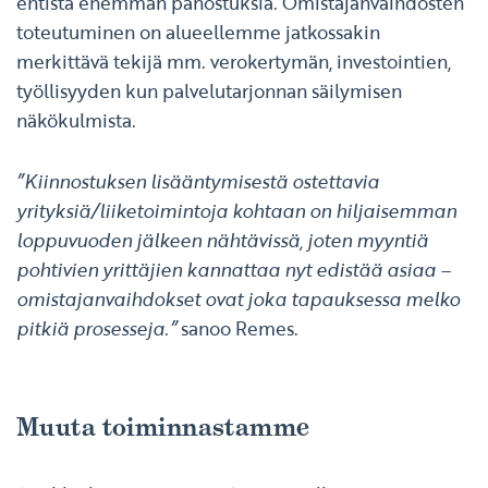
entistä enemmän panostuksia. Omistajanvaihdosten
toteutuminen on alueellemme jatkossakin
merkittävä tekijä mm. verokertymän, investointien,
työllisyyden kun palvelutarjonnan säilymisen
näkökulmista.
”Kiinnostuksen lisääntymisestä ostettavia
yrityksiä/liiketoimintoja kohtaan on hiljaisemman
loppuvuoden jälkeen nähtävissä, joten myyntiä
pohtivien yrittäjien kannattaa nyt edistää asiaa –
omistajanvaihdokset ovat joka tapauksessa melko
pitkiä prosesseja.”
sanoo Remes.
Muuta toiminnastamme