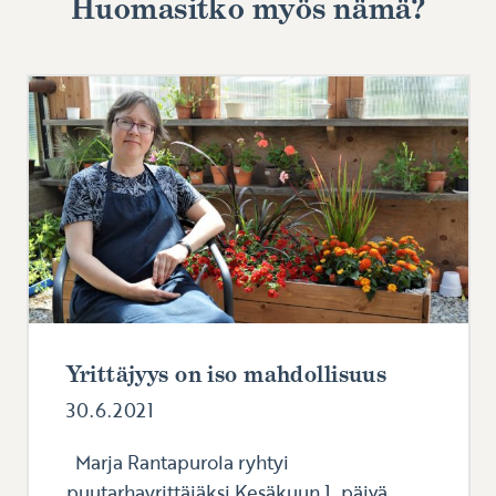
Huomasitko myös nämä?
Yrittäjyys on iso mahdollisuus
30.6.2021
Marja Rantapurola ryhtyi
puutarhayrittäjäksi Kesäkuun 1. päivä