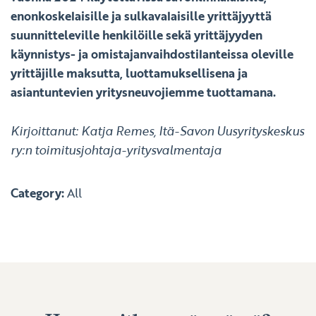
enonkoskelaisille ja sulkavalaisille yrittäjyyttä
suunnitteleville henkilöille sekä yrittäjyyden
käynnistys- ja omistajanvaihdostilanteissa oleville
yrittäjille maksutta, luottamuksellisena ja
asiantuntevien yritysneuvojiemme tuottamana.
Kirjoittanut: Katja Remes, Itä-Savon Uusyrityskeskus
ry:n toimitusjohtaja-yritysvalmentaja
Category:
All