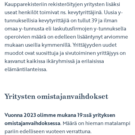
Kaupparekisteriin rekisteröityjen yritysten lisäksi
useat henkilöt toimivat ns. kevytyrittäjinä. Uusia y-
tunnuksellisia kevytyrittäjiä on tullut 39 ja ilman
omaa y-tunnusta eli laskutusfirmojen y-tunnuksella
operoivien määrä on edelleen lisääntynyt arviomme
mukaan useilla kymmenillä. Yrittäjyyden uudet
muodot ovat suosittuja ja sivutoiminen yrittäjyys on
kasvanut kaikissa ikäryhmissä ja erilaisissa
elämäntilanteissa.
Yritysten omistajanvaihdokset
Vuonna 2023 olimme mukana 19:ssä yrityksen
omistajanvaihdoksessa
. Määrä on hieman matalampi
pariin edelliseen vuoteen verrattuna.