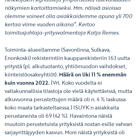
näkymien kartoittamiseksi. Mm. näissä asioissa
olemme voineet olla asiakkaidemme apuna yli 700
kertaa viime vuoden aikana”. Kertoo
toimitusjohtaja-yritysvalmentaja Katja Remes.
Toiminta-alueellamme (Savonlinna, Sulkava,
Enonkoski) rekisterintiin kaupparekisteriin 163 uutta
yritystä (pl. alkutuotanto, yhtiömuodon vaihdokset,
kiinteistöosakeyhtiöt).
Määrä on liki 11 % enemmän
kuin vuonna 2022.
(Vrt. Koko vuodelta ei
valtakunnallisia tilastoja ole vielä käytettävissä, mutta
alkuvuonna perustettujen määrä oli n. 4 % laskussa
koko maata tarkasteltaessa.) ISUYK:n asiakkaita
perustaneista oli 69 (42 %). Havaintona näistä
muutoin perustetuista yrityksistä nostan esille vahvan
sarjayrittäjyyden kasvun. Moni näistä yrityksistä oli