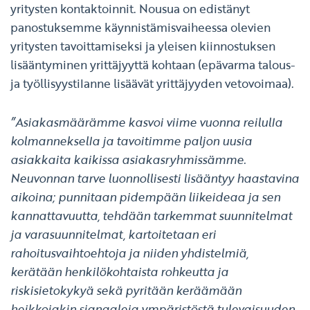
yritysten kontaktoinnit. Nousua on edistänyt
panostuksemme käynnistämisvaiheessa olevien
yritysten tavoittamiseksi ja yleisen kiinnostuksen
lisääntyminen yrittäjyyttä kohtaan (epävarma talous-
ja työllisyystilanne lisäävät yrittäjyyden vetovoimaa).
”Asiakasmäärämme kasvoi viime vuonna reilulla
kolmanneksella ja tavoitimme paljon uusia
asiakkaita kaikissa asiakasryhmissämme.
Neuvonnan tarve luonnollisesti lisääntyy haastavina
aikoina; punnitaan pidempään liikeideaa ja sen
kannattavuutta, tehdään tarkemmat suunnitelmat
ja varasuunnitelmat, kartoitetaan eri
rahoitusvaihtoehtoja ja niiden yhdistelmiä,
kerätään henkilökohtaista rohkeutta ja
riskisietokykyä sekä pyritään keräämään
heikkojakin signaaleja ympäristöstä tulevaisuuden