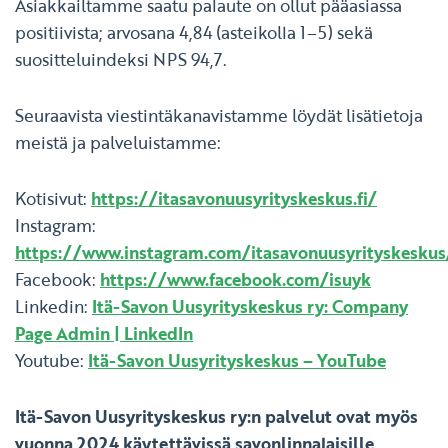
Asiakkailtamme saatu palaute on ollut pääasiassa
positiivista; arvosana 4,84 (asteikolla 1–5) sekä
suositteluindeksi NPS 94,7.
Seuraavista viestintäkanavistamme löydät lisätietoja
meistä ja palveluistamme:
Kotisivut:
https://itasavonuusyrityskeskus.fi/
Instagram:
https://www.instagram.com/itasavonuusyrityskeskus
Facebook:
https://www.facebook.com/isuyk
Linkedin:
Itä-Savon Uusyrityskeskus ry: Company
Page Admin | LinkedIn
Youtube:
Itä-Savon Uusyrityskeskus – YouTube
Itä-Savon Uusyrityskeskus ry:n palvelut ovat myös
vuonna 2024 käytettävissä savonlinnalaisille,