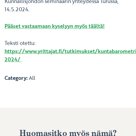
Kunnallisjohdon seminaarin yhteydessä Turussa,
14.5.2024.
Pääset vastaamaan kyselyyn myös täältä!
Teksti otettu:
https://www.yrittajat.fi/tutkimukset/kuntabarometr
2024/
Category:
All
Huomasitko myös nämä?