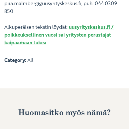
piia.malmberg@uusyrityskeskus.fi
, puh. 044 0309
850
Alkuperäisen tekstin löydät:
uusyrityskeskus.fi /
poikkeuksellinen vuosi sai yritysten perustajat
kaipaamaan tukea
Category:
All
Huomasitko myös nämä?