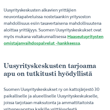
Uusyrityskeskusten alkavien yrittäjien
neuvontapalveluissa nostetaankin yritysoston
mahdollisuus esiin tasavertaisena mahdollisuutena
aloittaa yrittäjyys. Suomen Uusyrityskeskukset ovat
myös mukana valtakunnallisessa
Maaseutuyritysten
omistajanvaihdospalvelut -hankkeessa
.
Uusyrityskeskusten tarjoama
apu on tutkitusti hyödyllistä
Suomen Uusyrityskeskukset ry on kattojärjestö 30
paikalliselle ja alueelliselle Uusyrityskeskukselle,
joissa tarjotaan maksutonta ja ammattitaitoista
yritysneuvontaa kaikille yrittäjyydestä