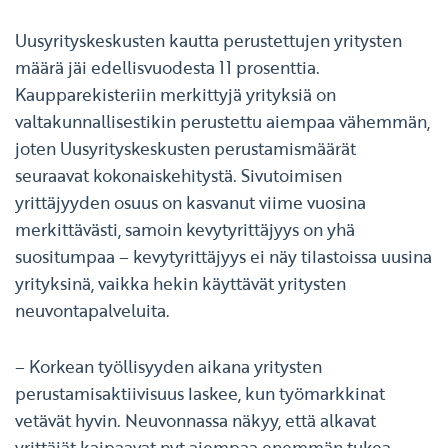
Uusyrityskeskusten kautta perustettujen yritysten
määrä jäi edellisvuodesta 11 prosenttia.
Kaupparekisteriin merkittyjä yrityksiä on
valtakunnallisestikin perustettu aiempaa vähemmän,
joten Uusyrityskeskusten perustamismäärät
seuraavat kokonaiskehitystä. Sivutoimisen
yrittäjyyden osuus on kasvanut viime vuosina
merkittävästi, samoin kevytyrittäjyys on yhä
suositumpaa – kevytyrittäjyys ei näy tilastoissa uusina
yrityksinä, vaikka hekin käyttävät yritysten
neuvontapalveluita.
– Korkean työllisyyden aikana yritysten
perustamisaktiivisuus laskee, kun työmarkkinat
vetävät hyvin. Neuvonnassa näkyy, että alkavat
yrittäjät kaipaavat nyt aiempaa enemmän tukea