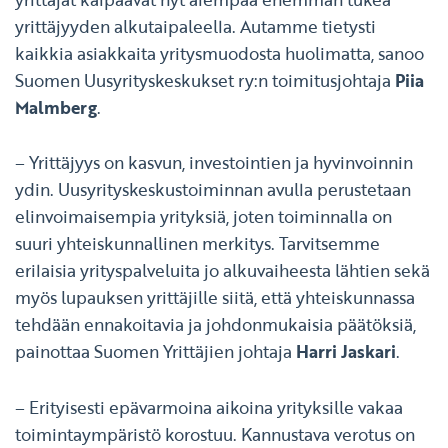
yrittäjyyden alkutaipaleella. Autamme tietysti
kaikkia asiakkaita yritysmuodosta huolimatta, sanoo
Suomen Uusyrityskeskukset ry:n toimitusjohtaja
Piia
Malmberg
.
– Yrittäjyys on kasvun, investointien ja hyvinvoinnin
ydin. Uusyrityskeskustoiminnan avulla perustetaan
elinvoimaisempia yrityksiä, joten toiminnalla on
suuri yhteiskunnallinen merkitys. Tarvitsemme
erilaisia yrityspalveluita jo alkuvaiheesta lähtien sekä
myös lupauksen yrittäjille siitä, että yhteiskunnassa
tehdään ennakoitavia ja johdonmukaisia päätöksiä,
painottaa Suomen Yrittäjien johtaja
Harri Jaskari
.
– Erityisesti epävarmoina aikoina yrityksille vakaa
toimintaympäristö korostuu. Kannustava verotus on