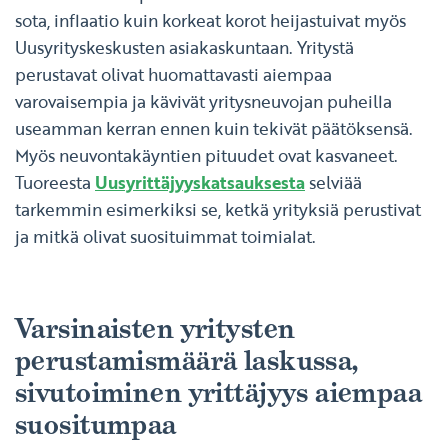
sota, inflaatio kuin korkeat korot heijastuivat myös
Uusyrityskeskusten asiakaskuntaan. Yritystä
perustavat olivat huomattavasti aiempaa
varovaisempia ja kävivät yritysneuvojan puheilla
useamman kerran ennen kuin tekivät päätöksensä.
Myös neuvontakäyntien pituudet ovat kasvaneet.
Tuoreesta
Uusyrittäjyyskatsauksesta
selviää
tarkemmin esimerkiksi se, ketkä yrityksiä perustivat
ja mitkä olivat suosituimmat toimialat.
Varsinaisten yritysten
perustamismäärä laskussa,
sivutoiminen yrittäjyys aiempaa
suositumpaa