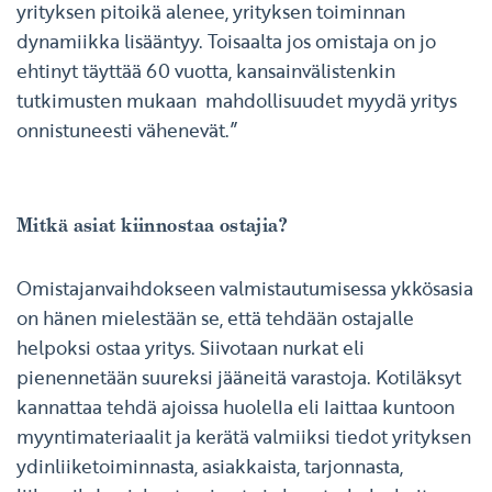
yrityksen pitoikä alenee, yrityksen toiminnan
dynamiikka lisääntyy. Toisaalta jos omistaja on jo
ehtinyt täyttää 60 vuotta, kansainvälistenkin
tutkimusten mukaan mahdollisuudet myydä yritys
onnistuneesti vähenevät.”
Mitkä asiat kiinnostaa ostajia?
Omistajanvaihdokseen valmistautumisessa ykkösasia
on hänen mielestään se, että tehdään ostajalle
helpoksi ostaa yritys. Siivotaan nurkat eli
pienennetään suureksi jääneitä varastoja. Kotiläksyt
kannattaa tehdä ajoissa huolella eli laittaa kuntoon
myyntimateriaalit ja kerätä valmiiksi tiedot yrityksen
ydinliiketoiminnasta, asiakkaista, tarjonnasta,