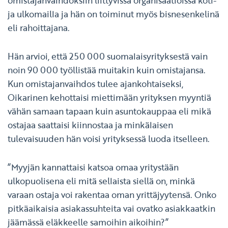
omistajanvaihdoksiin liittyvissä organisaatioissa koti-
ja ulkomailla ja hän on toiminut myös bisnesenkelinä
eli rahoittajana.
Hän arvioi, että 250 000 suomalaisyrityksestä vain
noin 90 000 työllistää muitakin kuin omistajansa.
Kun omistajanvaihdos tulee ajankohtaiseksi,
Oikarinen kehottaisi miettimään yrityksen myyntiä
vähän samaan tapaan kuin asuntokauppaa eli mikä
ostajaa saattaisi kiinnostaa ja minkälaisen
tulevaisuuden hän voisi yrityksessä luoda itselleen.
”Myyjän kannattaisi katsoa omaa yritystään
ulkopuolisena eli mitä sellaista siellä on, minkä
varaan ostaja voi rakentaa oman yrittäjyytensä. Onko
pitkäaikaisia asiakassuhteita vai ovatko asiakkaatkin
jäämässä eläkkeelle samoihin aikoihin?”