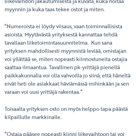
liikevaihdon jakautumisesta ja kuvata, kuka hoitaa
myynnin ja kuka taas tekee ostot ja miten.
”Numeroista ei löydy viisaus, vaan toiminnallisista
asioista. Myytävästä yrityksestä kannattaa tehdä
tavallaan liiketoimintasuunnitelma. Kun sana
yrityksen mahdollisesti myynnistä leviää, omistajan
voi yllättää se, miten nopeasti kiinnostuneita ostajia
saattaa ilmaantua. Tavallinen pk-yrittäjä pienellä
paikkakunnalla voi olla vahvoilla jo siinä, että häneltä
eivät heti ole asiakkaat häviämässä mihinkään ja sen
varaan voi uusi yrittäjä rakentaa.”
Toisaalta yrityksen osto on myös helppo tapa päästä
kilpaillulle markkinalle.
”Ostaja pääsee nopeasti kiinni liikevaihtoon tai voi