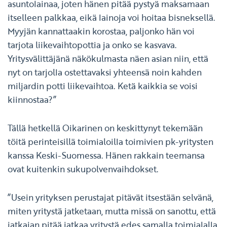
asuntolainaa, joten hänen pitää pystyä maksamaan
itselleen palkkaa, eikä lainoja voi hoitaa bisneksellä.
Myyjän kannattaakin korostaa, paljonko hän voi
tarjota liikevaihtopottia ja onko se kasvava.
Yritysvälittäjänä näkökulmasta näen asian niin, että
nyt on tarjolla ostettavaksi yhteensä noin kahden
miljardin potti liikevaihtoa. Ketä kaikkia se voisi
kiinnostaa?”
Tällä hetkellä Oikarinen on keskittynyt tekemään
töitä perinteisillä toimialoilla toimivien pk-yritysten
kanssa Keski-Suomessa. Hänen rakkain teemansa
ovat kuitenkin sukupolvenvaihdokset.
”Usein yrityksen perustajat pitävät itsestään selvänä,
miten yritystä jatketaan, mutta missä on sanottu, että
jatkajan pitää jatkaa yritystä edes samalla toimialalla.