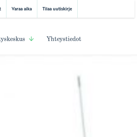
t
Varaa aika
Tilaa uutiskirje
tyskeskus
Yhteystiedot