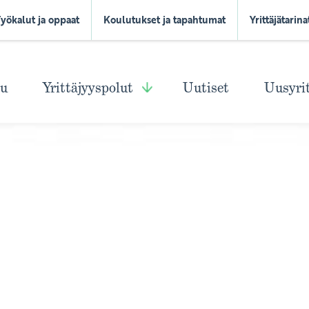
Työkalut ja oppaat
Koulutukset ja tapahtumat
Yrittäjätarina
vu
Yrittäjyyspolut
Uutiset
Uusyri