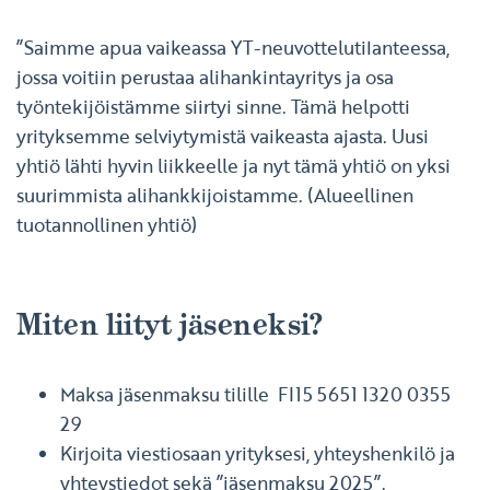
”Saimme apua vaikeassa YT-neuvottelutilanteessa,
jossa voitiin perustaa alihankintayritys ja osa
työntekijöistämme siirtyi sinne. Tämä helpotti
yrityksemme selviytymistä vaikeasta ajasta. Uusi
yhtiö lähti hyvin liikkeelle ja nyt tämä yhtiö on yksi
suurimmista alihankkijoistamme. (Alueellinen
tuotannollinen yhtiö)
Miten liityt jäseneksi?
Maksa jäsenmaksu tilille FI15 5651 1320 0355
29
Kirjoita viestiosaan yrityksesi, yhteyshenkilö ja
yhteystiedot sekä ”jäsenmaksu 2025”.