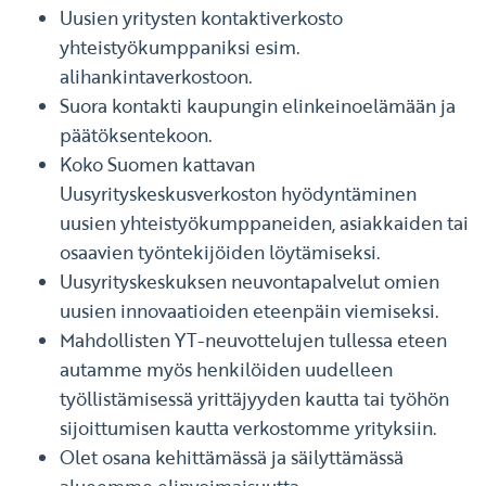
Uusien yritysten kontaktiverkosto
yhteistyökumppaniksi esim.
alihankintaverkostoon.
Suora kontakti kaupungin elinkeinoelämään ja
päätöksentekoon.
Koko Suomen kattavan
Uusyrityskeskusverkoston hyödyntäminen
uusien yhteistyökumppaneiden, asiakkaiden tai
osaavien työntekijöiden löytämiseksi.
Uusyrityskeskuksen neuvontapalvelut omien
uusien innovaatioiden eteenpäin viemiseksi.
Mahdollisten YT-neuvottelujen tullessa eteen
autamme myös henkilöiden uudelleen
työllistämisessä yrittäjyyden kautta tai työhön
sijoittumisen kautta verkostomme yrityksiin.
Olet osana kehittämässä ja säilyttämässä