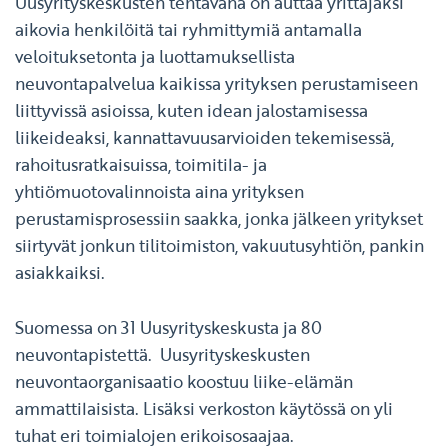
Uusyrityskeskusten tehtävänä on auttaa yrittäjäksi
aikovia henkilöitä tai ryhmittymiä antamalla
veloituksetonta ja luottamuksellista
neuvontapalvelua kaikissa yrityksen perustamiseen
liittyvissä asioissa, kuten idean jalostamisessa
liikeideaksi, kannattavuusarvioiden tekemisessä,
rahoitusratkaisuissa, toimitila- ja
yhtiömuotovalinnoista aina yrityksen
perustamisprosessiin saakka, jonka jälkeen yritykset
siirtyvät jonkun tilitoimiston, vakuutusyhtiön, pankin
asiakkaiksi.
Suomessa on 31 Uusyrityskeskusta ja 80
neuvontapistettä. Uusyrityskeskusten
neuvontaorganisaatio koostuu liike-elämän
ammattilaisista. Lisäksi verkoston käytössä on yli
tuhat eri toimialojen erikoisosaajaa.