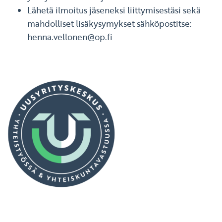
Lähetä ilmoitus jäseneksi liittymisestäsi sekä
mahdolliset lisäkysymykset sähköpostitse:
henna.vellonen@op.fi