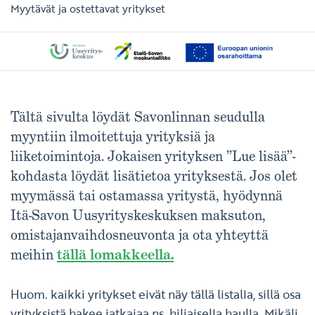
Myytävät ja ostettavat yritykset
Tältä sivulta löydät Savonlinnan seudulla
myyntiin ilmoitettuja yrityksiä ja
liiketoimintoja. Jokaisen yrityksen ”Lue lisää”-
kohdasta löydät lisätietoa yrityksestä. Jos olet
myymässä tai ostamassa yritystä, hyödynnä
Itä-Savon Uusyrityskeskuksen maksuton,
omistajanvaihdosneuvonta ja ota yhteyttä
meihin
tällä lomakkeella.
Huom. kaikki yritykset eivät näy tällä listalla, sillä osa
yrityksistä hakee jatkajaa ns. hiljaisella haulla. Mikäli