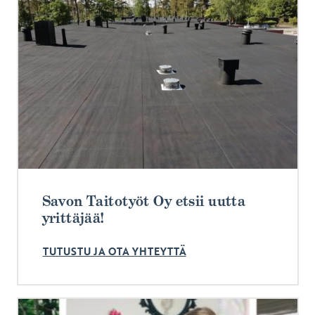
Savon Taitotyöt Oy etsii uutta
yrittäjää!
TUTUSTU JA OTA YHTEYTTÄ