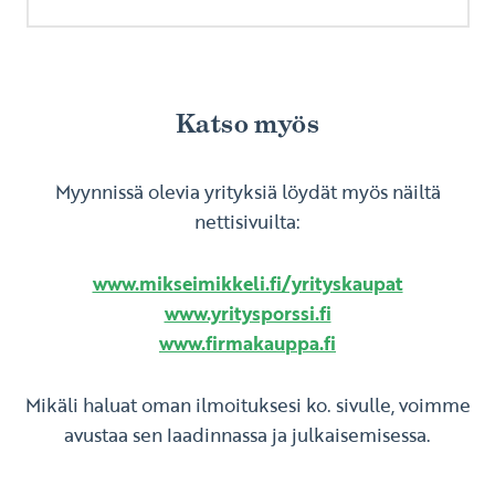
Katso myös
Myynnissä olevia yrityksiä löydät myös näiltä
nettisivuilta:
www.mikseimikkeli.fi/yrityskaupat
www.yritysporssi.fi
www.firmakauppa.fi
Mikäli haluat oman ilmoituksesi ko. sivulle, voimme
avustaa sen laadinnassa ja julkaisemisessa.