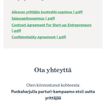
Alkavan yrittäjän kontrahti-sopimus (.pdf)
Salassapitosopimus (.pdf)
Contract Agreement For Start-up Entrepreneurs
(.pdf)
Confidentiality Agreement (.pdf)
Ota yhteyttä
Olen kiinnostunut kohteesta:
Punkaharjulla parturi-kampaamo etsii uutta
yrittäjää