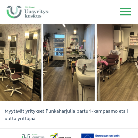
Myytävät yritykset
Punkaharjulla parturi-kampaamo etsii
uutta yrittäjää