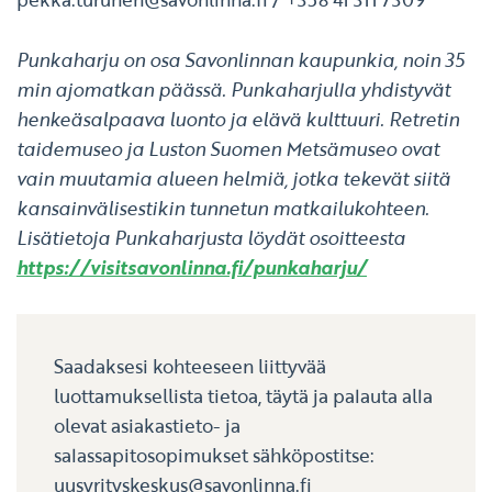
Punkaharju on osa Savonlinnan kaupunkia, noin 35
min ajomatkan päässä. Punkaharjulla yhdistyvät
henkeäsalpaava luonto ja elävä kulttuuri. Retretin
taidemuseo ja Luston Suomen Metsämuseo ovat
vain muutamia alueen helmiä, jotka tekevät siitä
kansainvälisestikin tunnetun matkailukohteen.
Lisätietoja Punkaharjusta löydät osoitteesta
https://visitsavonlinna.fi/punkaharju/
Saadaksesi kohteeseen liittyvää
luottamuksellista tietoa, täytä ja palauta alla
olevat asiakastieto- ja
salassapitosopimukset sähköpostitse:
uusyrityskeskus
savonlinna.fi