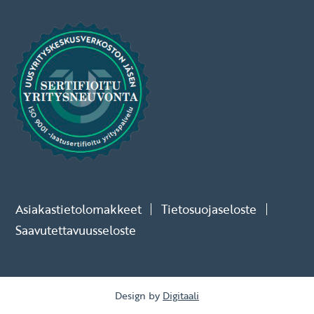
Asiakastietolomakkeet
Tietosuojaseloste
Saavutettavuusseloste
Design by
Digitaali