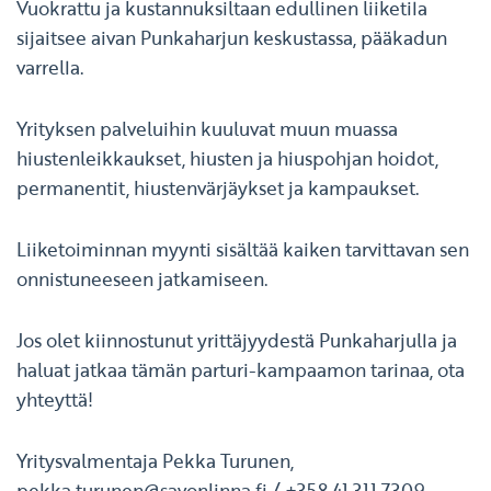
Vuokrattu ja kustannuksiltaan edullinen liiketila
sijaitsee aivan Punkaharjun keskustassa, pääkadun
varrella.
Yrityksen palveluihin kuuluvat muun muassa
hiustenleikkaukset, hiusten ja hiuspohjan hoidot,
permanentit, hiustenvärjäykset ja kampaukset.
Liiketoiminnan myynti sisältää kaiken tarvittavan sen
onnistuneeseen jatkamiseen.
Jos olet kiinnostunut yrittäjyydestä Punkaharjulla ja
haluat jatkaa tämän parturi-kampaamon tarinaa, ota
yhteyttä!
Yritysvalmentaja Pekka Turunen,
pekka.turunen@savonlinna.fi
/ +358 41 311 7309