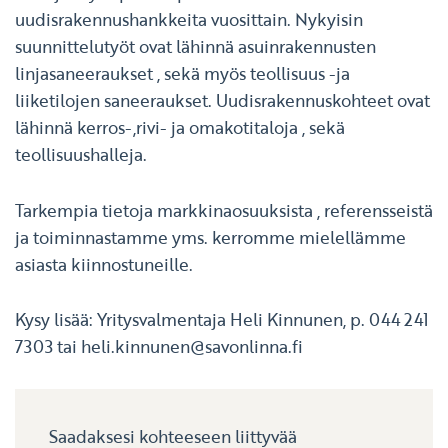
uudisrakennushankkeita vuosittain. Nykyisin
suunnittelutyöt ovat lähinnä asuinrakennusten
linjasaneeraukset , sekä myös teollisuus -ja
liiketilojen saneeraukset. Uudisrakennuskohteet ovat
lähinnä kerros-,rivi- ja omakotitaloja , sekä
teollisuushalleja.
Tarkempia tietoja markkinaosuuksista , referensseistä
ja toiminnastamme yms. kerromme mielellämme
asiasta kiinnostuneille.
Kysy lisää: Yritysvalmentaja Heli Kinnunen, p. 044 241
7303 tai heli.kinnunen@savonlinna.fi
Saadaksesi kohteeseen liittyvää