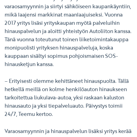
varaosamyynnin ja siirtyi sähköiseen kaupankäyntiin,
mikä laajensi markkinat maanlaajuiseksi. Vuonna
2017 yritys lisäsi yrityskaupan myötä palveluihin
hinauspalvelun ja aloitti yhteistyön Autoliiton kanssa.
Tänä vuonna toteutunut toinen liiketoimintakauppa
monipuolisti yrityksen hinauspalveluja, koska
kauppaan sisältyi sopimus pohjoismaisen SOS-
hinausketjun kanssa.
– Erityisesti olemme kehittäneet hinauspuolta. Tällä
hetkellä meillä on kolme henkilöauton hinaukseen
tarkoitettua liukulava-autoa, yksi raskaan kaluston
hinausauto ja yksi tiepalveluauto. Päivystys toimii
24/7, Teemu kertoo.
Varaosamyynnin ja hinauspalvelun lisäksi yritys kerää