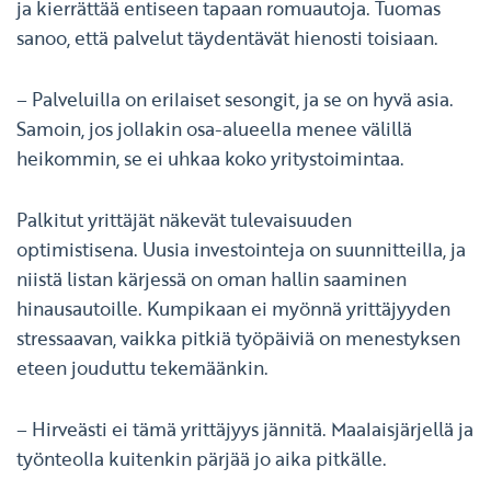
ja kierrättää entiseen tapaan romuautoja. Tuomas
sanoo, että palvelut täydentävät hienosti toisiaan.
– Palveluilla on erilaiset sesongit, ja se on hyvä asia.
Samoin, jos jollakin osa-alueella menee välillä
heikommin, se ei uhkaa koko yritystoimintaa.
Palkitut yrittäjät näkevät tulevaisuuden
optimistisena. Uusia investointeja on suunnitteilla, ja
niistä listan kärjessä on oman hallin saaminen
hinausautoille. Kumpikaan ei myönnä yrittäjyyden
stressaavan, vaikka pitkiä työpäiviä on menestyksen
eteen jouduttu tekemäänkin.
– Hirveästi ei tämä yrittäjyys jännitä. Maalaisjärjellä ja
työnteolla kuitenkin pärjää jo aika pitkälle.