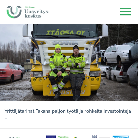
Yrittäjätarinat
Takana paljon työtä ja rohkeita investointeja
–