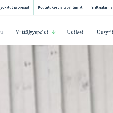
Työkalut ja oppaat
Koulutukset ja tapahtumat
Yrittäjätarina
vu
Yrittäjyyspolut
Uutiset
Uusyri