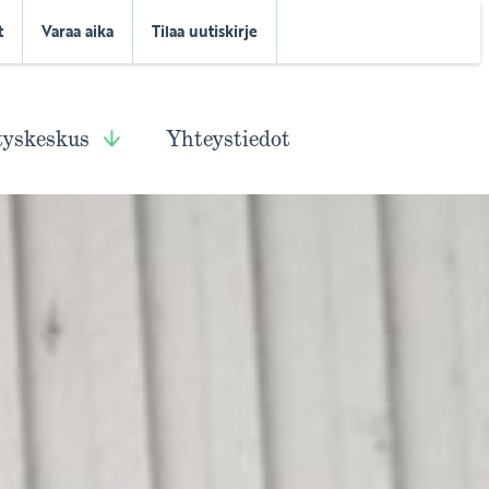
t
Varaa aika
Tilaa uutiskirje
tyskeskus
Yhteystiedot