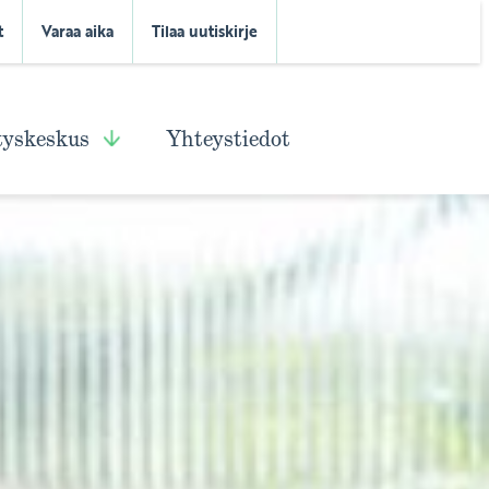
t
Varaa aika
Tilaa uutiskirje
tyskeskus
Yhteystiedot