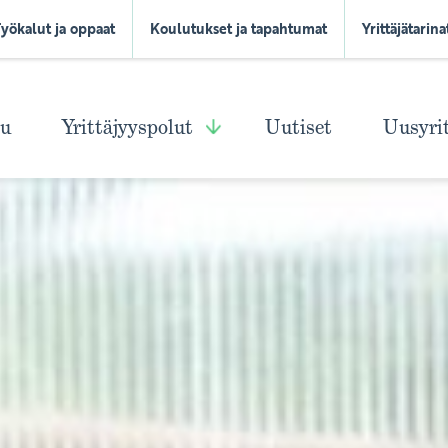
Työkalut ja oppaat
Koulutukset ja tapahtumat
Yrittäjätarina
vu
Yrittäjyyspolut
Uutiset
Uusyri