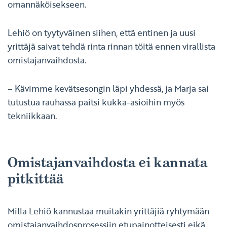
omannäköisekseen.
Lehiö on tyytyväinen siihen, että entinen ja uusi
yrittäjä saivat tehdä rinta rinnan töitä ennen virallista
omistajanvaihdosta.
– Kävimme kevätsesongin läpi yhdessä, ja Marja sai
tutustua rauhassa paitsi kukka-asioihin myös
tekniikkaan.
Omistajanvaihdosta ei kannata
pitkittää
Milla Lehiö kannustaa muitakin yrittäjiä ryhtymään
omistajanvaihdosprosessiin etupainotteisesti eikä