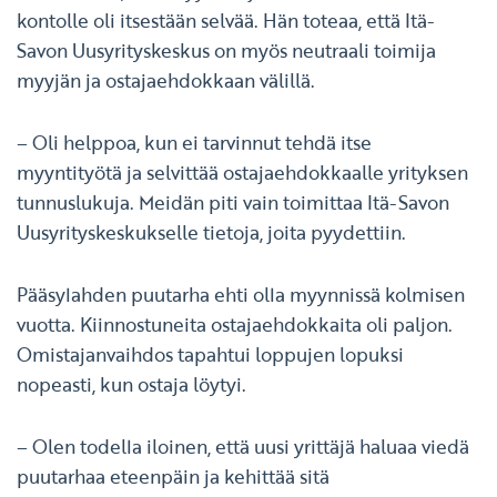
kontolle oli itsestään selvää. Hän toteaa, että Itä-
Savon Uusyrityskeskus on myös neutraali toimija
myyjän ja ostajaehdokkaan välillä.
– Oli helppoa, kun ei tarvinnut tehdä itse
myyntityötä ja selvittää ostajaehdokkaalle yrityksen
tunnuslukuja. Meidän piti vain toimittaa Itä-Savon
Uusyrityskeskukselle tietoja, joita pyydettiin.
Pääsylahden puutarha ehti olla myynnissä kolmisen
vuotta. Kiinnostuneita ostajaehdokkaita oli paljon.
Omistajanvaihdos tapahtui loppujen lopuksi
nopeasti, kun ostaja löytyi.
– Olen todella iloinen, että uusi yrittäjä haluaa viedä
puutarhaa eteenpäin ja kehittää sitä