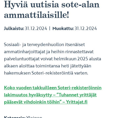
Hyviä uutisia sote-alan
ammattilaisille!
Julkaistu:
31.12.2024
Muokattu:
31.12.2024
Sosiaali- ja terveydenhuollon itsenäiset
ammatinharjoittajat ja heihin rinnastettavat
palveluntuottajat voivat helmikuun 2025 alusta
alkaen aloittaa toimintansa heti jätettyään
hakemuksen Soteri-rekisteröintiä varten.
Koko vuoden takkuilleen Soteri-rekisteröinnin
lakimuutos hyväksytty – ”Tuhannet yrittäjät
pääsevät vihdoinkin töihin” – Yrittajat.fi
Kategoria:
Yleinen