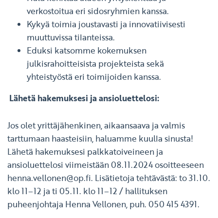
verkostoitua eri sidosryhmien kanssa.
Kykyä toimia joustavasti ja innovatiivisesti
muuttuvissa tilanteissa.
Eduksi katsomme kokemuksen
julkisrahoitteisista projekteista sekä
yhteistyöstä eri toimijoiden kanssa.
Lähetä hakemuksesi ja ansioluettelosi:
Jos olet yrittäjähenkinen, aikaansaava ja valmis
tarttumaan haasteisiin, haluamme kuulla sinusta!
Lähetä hakemuksesi palkkatoiveineen ja
ansioluettelosi viimeistään 08.11.2024 osoitteeseen
henna.vellonen@op.fi
. Lisätietoja tehtävästä: to 31.10.
klo 11–12 ja ti 05.11. klo 11–12 / hallituksen
puheenjohtaja Henna Vellonen, puh. 050 415 4391.