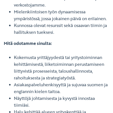
verkostojamme.
Mielenkiintoisen työn dynaamisessa
ympäristössä, jossa jokainen päivä on erilainen.
Kunnossa olevat resurssit sekä osaavan tiimin ja
hallituksen tueksesi.
Mitä odotamme sinulta:
Kokemusta yrittäjyydestä tai yritystoiminnan
kehittämisestä, liiketoiminnan perustamiseen
liittyvistä prosesseista, taloushallinnosta,
rahoituksesta ja strategiatyöstä.
Asiakaspalveluhenkisyyttä ja sujuvaa suomen ja
englannin kielen taitoa.
Näyttöjä johtamisesta ja kyvystä innostaa
tiimiäsi.
Halu kehittää alueen yrityskenttää ja