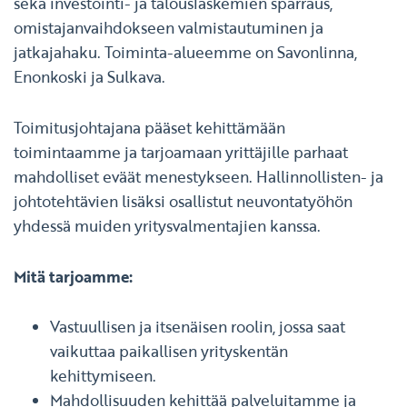
sekä investointi- ja talouslaskemien sparraus,
omistajanvaihdokseen valmistautuminen ja
jatkajahaku. Toiminta-alueemme on Savonlinna,
Enonkoski ja Sulkava.
Toimitusjohtajana pääset kehittämään
toimintaamme ja tarjoamaan yrittäjille parhaat
mahdolliset eväät menestykseen. Hallinnollisten- ja
johtotehtävien lisäksi osallistut neuvontatyöhön
yhdessä muiden yritysvalmentajien kanssa.
Mitä tarjoamme:
Vastuullisen ja itsenäisen roolin, jossa saat
vaikuttaa paikallisen yrityskentän
kehittymiseen.
Mahdollisuuden kehittää palveluitamme ja