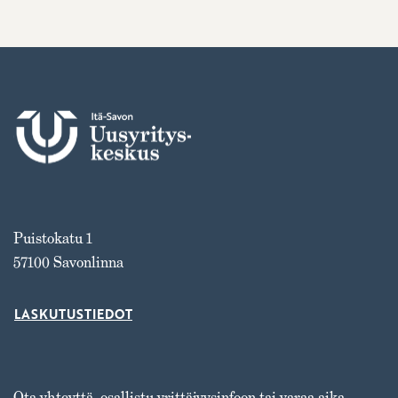
Puistokatu 1
57100 Savonlinna
LASKUTUSTIEDOT
Ota yhteyttä, osallistu yrittäjyysinfoon tai varaa aika