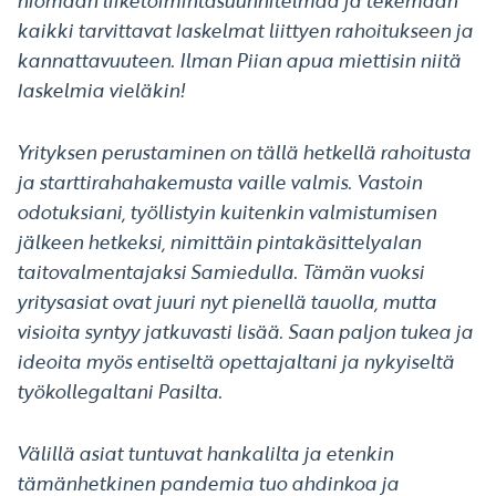
hiomaan liiketoimintasuunnitelmaa ja tekemään
kaikki tarvittavat laskelmat liittyen rahoitukseen ja
kannattavuuteen. Ilman Piian apua miettisin niitä
laskelmia vieläkin!
Yrityksen perustaminen on tällä hetkellä rahoitusta
ja starttirahahakemusta vaille valmis. Vastoin
odotuksiani, työllistyin kuitenkin valmistumisen
jälkeen hetkeksi, nimittäin pintakäsittelyalan
taitovalmentajaksi Samiedulla. Tämän vuoksi
yritysasiat ovat juuri nyt pienellä tauolla, mutta
visioita syntyy jatkuvasti lisää. Saan paljon tukea ja
ideoita myös entiseltä opettajaltani ja nykyiseltä
työkollegaltani Pasilta.
Välillä asiat tuntuvat hankalilta ja etenkin
tämänhetkinen pandemia tuo ahdinkoa ja