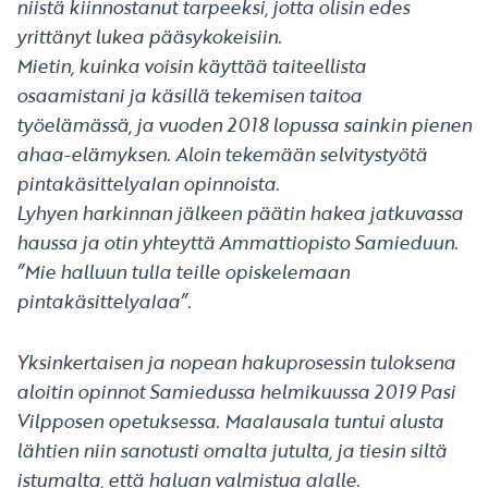
niistä kiinnostanut tarpeeksi, jotta olisin edes
yrittänyt lukea pääsykokeisiin.
Mietin, kuinka voisin käyttää taiteellista
osaamistani ja käsillä tekemisen taitoa
työelämässä, ja vuoden 2018 lopussa sainkin pienen
ahaa-elämyksen. Aloin tekemään selvitystyötä
pintakäsittelyalan opinnoista.
Lyhyen harkinnan jälkeen päätin hakea jatkuvassa
haussa ja otin yhteyttä Ammattiopisto Samieduun.
”Mie halluun tulla teille opiskelemaan
pintakäsittelyalaa”.
Yksinkertaisen ja nopean hakuprosessin tuloksena
aloitin opinnot Samiedussa helmikuussa 2019 Pasi
Vilpposen opetuksessa. Maalausala tuntui alusta
lähtien niin sanotusti omalta jutulta, ja tiesin siltä
istumalta, että haluan valmistua alalle.