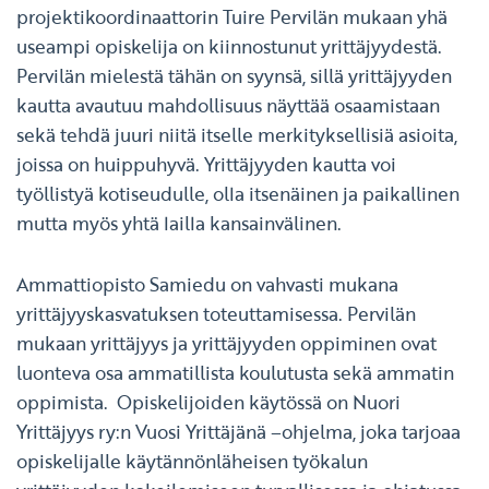
projektikoordinaattorin Tuire Pervilän mukaan yhä
useampi opiskelija on kiinnostunut yrittäjyydestä.
Pervilän mielestä tähän on syynsä, sillä yrittäjyyden
kautta avautuu mahdollisuus näyttää osaamistaan
sekä tehdä juuri niitä itselle merkityksellisiä asioita,
joissa on huippuhyvä. Yrittäjyyden kautta voi
työllistyä kotiseudulle, olla itsenäinen ja paikallinen
mutta myös yhtä lailla kansainvälinen.
Ammattiopisto Samiedu on vahvasti mukana
yrittäjyyskasvatuksen toteuttamisessa. Pervilän
mukaan yrittäjyys ja yrittäjyyden oppiminen ovat
luonteva osa ammatillista koulutusta sekä ammatin
oppimista. Opiskelijoiden käytössä on Nuori
Yrittäjyys ry:n Vuosi Yrittäjänä –ohjelma, joka tarjoaa
opiskelijalle käytännönläheisen työkalun