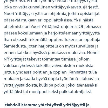
yrityksensä. NY on lyhennys Nuori Yrittäjyys ry:stä,
joka on valtakunnallinen yrittäjyyskasvatusjärjestö.
Nuori Yrittäjyys ry:llä on ohjelmia, joihin opiskelijat
pääsevät mukaan eri oppilaitoksissa. Yksi näistä
ohjelmista on Vuosi Yrittäjänä-ohjelma. Ohjelmassa
pääsee kokeilemaan ja harjoittelemaan yrittäjyyttä
ihan oikeasti tekemällä oppien. Tukena on opettaja
Samiedusta, joten harjoittelu on myös turvallista ja
ennen kaikkea hyvässä porukassa mukavaa. Monet
NY-yrittäjät tekevät toimintaa tiimissä, jolloin
voidaan yhdessä kokeilla vahvuuksien mukaista
juttua, yhdessä pohtien ja oppien. Kannattaa tulla
mukaan ja saada hyvää oppia työelämä-, talous- ja
yrittäjyystaidoista, kulkipa polku joko itsenäiseksi
yrittäjäksi tai monipuoliseksi palkkatoimijaksi.
Mahdollistamme yhteistyössä yrittäjyyttä ja