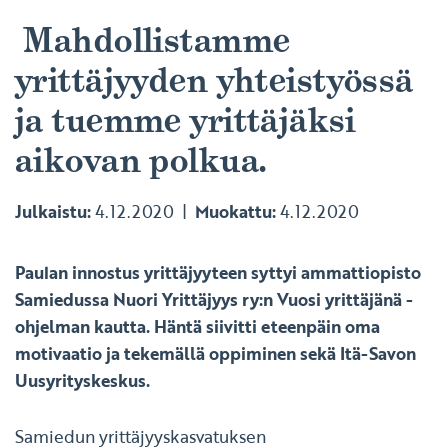
Mahdollistamme
yrittäjyyden yhteistyössä
ja tuemme yrittäjäksi
aikovan polkua.
Julkaistu:
4.12.2020
Muokattu:
4.12.2020
Paulan innostus yrittäjyyteen syttyi ammattiopisto
Samiedussa Nuori Yrittäjyys ry:n Vuosi yrittäjänä -
ohjelman kautta. Häntä siivitti eteenpäin oma
motivaatio ja tekemällä oppiminen sekä Itä-Savon
Uusyrityskeskus.
Samiedun yrittäjyyskasvatuksen