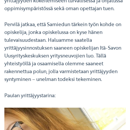
yrittäjyyden kokeilemiseen turvallisessa ja ohjatussa
oppimisympäristössä sekä oman opettajan tuen.
Pervilä jatkaa, että Samiedun tärkein työn kohde on
opiskelija, jonka opiskelussa on kyse hänen
tulevaisuudestaan. Haluamme saatella
yrittäjyysinnostuksen saaneen opiskelijan Itä-Savon
Uusyrityskeskuksen yritysneuvojien luo. Tällä
yhteistyöllä ja osaamisella olemme saaneet
rakennettua polun, jolla varmistetaan yrittäjyyden
syntyminen – unelman todeksi tekeminen.
Paulan yrittäjyystarina: