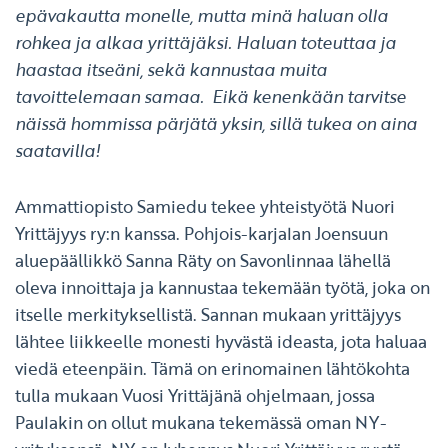
epävakautta monelle, mutta minä haluan olla
rohkea ja alkaa yrittäjäksi. Haluan toteuttaa ja
haastaa itseäni, sekä kannustaa muita
tavoittelemaan samaa. Eikä kenenkään tarvitse
näissä hommissa pärjätä yksin, sillä tukea on aina
saatavilla!
Ammattiopisto Samiedu tekee yhteistyötä Nuori
Yrittäjyys ry:n kanssa. Pohjois-karjalan Joensuun
aluepäällikkö Sanna Räty on Savonlinnaa lähellä
oleva innoittaja ja kannustaa tekemään työtä, joka on
itselle merkityksellistä. Sannan mukaan yrittäjyys
lähtee liikkeelle monesti hyvästä ideasta, jota haluaa
viedä eteenpäin. Tämä on erinomainen lähtökohta
tulla mukaan Vuosi Yrittäjänä ohjelmaan, jossa
Paulakin on ollut mukana tekemässä oman NY-