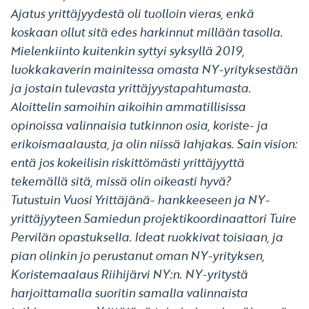
Ajatus yrittäjyydestä oli tuolloin vieras, enkä
koskaan ollut sitä edes harkinnut millään tasolla.
Mielenkiinto kuitenkin syttyi syksyllä 2019,
luokkakaverin mainitessa omasta NY-yrityksestään
ja jostain tulevasta yrittäjyystapahtumasta.
Aloittelin samoihin aikoihin ammatillisissa
opinoissa valinnaisia tutkinnon osia, koriste- ja
erikoismaalausta, ja olin niissä lahjakas. Sain vision:
entä jos kokeilisin riskittömästi yrittäjyyttä
tekemällä sitä, missä olin oikeasti hyvä?
Tutustuin Vuosi Yrittäjänä- hankkeeseen ja NY-
yrittäjyyteen Samiedun projektikoordinaattori Tuire
Pervilän opastuksella. Ideat ruokkivat toisiaan, ja
pian olinkin jo perustanut oman NY-yrityksen,
Koristemaalaus Riihijärvi NY:n. NY-yritystä
harjoittamalla suoritin samalla valinnaista