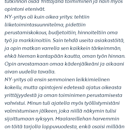
tutkinnon osaa Yrittäjänä toimiminen ja näin myös
opintoni etenivät.
NY-yritys oli kuin oikea yritys: tehtiin
liiketoimintasuunnitelma, pidettiin
perustamiskokous, budjetoitiin, hinnoiteltiin oma
työ ja markkinoitiin. Sain tehdä useita asiakastöitä,
ja opin matkan varrella sen kaikkein tärkeimmän,
ehkä hieman kantapään kautta, oman työn hinnan.
Opin arvostamaan omaa kädenjälkeäni ja aikaani
aivan uudella tavalla.
NY-yritys oli ensin semmoinen leikkimielinen
kokeilu, mutta opintojeni edetessä ajatus oikeasta
yrittäjyydestä ja oman toiminimen perustamisesta
vahvistui. Minun tuli ajatella myös työllistymistäni
valmistumisen jälkeen, joka niillä näkymin tulisi
sijoittumaan syksyyn. Maalareillehan harvemmin
on töitä tarjolla loppuvuodesta, enkä osaisi millään