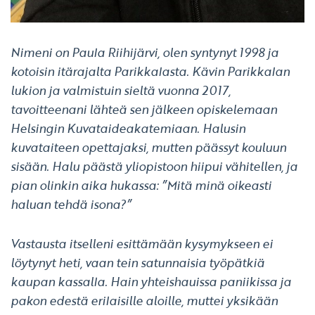
Nimeni on Paula Riihijärvi, olen syntynyt 1998 ja
kotoisin itärajalta Parikkalasta. Kävin Parikkalan
lukion ja valmistuin sieltä vuonna 2017,
tavoitteenani lähteä sen jälkeen opiskelemaan
Helsingin Kuvataideakatemiaan. Halusin
kuvataiteen opettajaksi, mutten päässyt kouluun
sisään. Halu päästä yliopistoon hiipui vähitellen, ja
pian olinkin aika hukassa: ”Mitä minä oikeasti
haluan tehdä isona?”
Vastausta itselleni esittämään kysymykseen ei
löytynyt heti, vaan tein satunnaisia työpätkiä
kaupan kassalla. Hain yhteishauissa paniikissa ja
pakon edestä erilaisille aloille, muttei yksikään