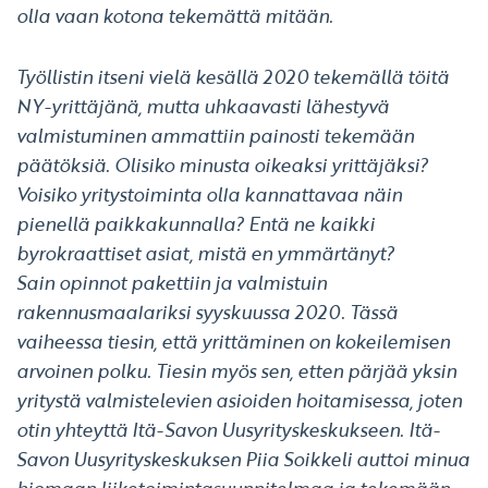
olla vaan kotona tekemättä mitään.
Työllistin itseni vielä kesällä 2020 tekemällä töitä
NY-yrittäjänä, mutta uhkaavasti lähestyvä
valmistuminen ammattiin painosti tekemään
päätöksiä. Olisiko minusta oikeaksi yrittäjäksi?
Voisiko yritystoiminta olla kannattavaa näin
pienellä paikkakunnalla? Entä ne kaikki
byrokraattiset asiat, mistä en ymmärtänyt?
Sain opinnot pakettiin ja valmistuin
rakennusmaalariksi syyskuussa 2020. Tässä
vaiheessa tiesin, että yrittäminen on kokeilemisen
arvoinen polku. Tiesin myös sen, etten pärjää yksin
yritystä valmistelevien asioiden hoitamisessa, joten
otin yhteyttä Itä-Savon Uusyrityskeskukseen. Itä-
Savon Uusyrityskeskuksen Piia Soikkeli auttoi minua