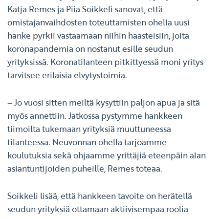
Katja Remes ja Piia Soikkeli sanovat, että
omistajanvaihdosten toteuttamisten ohella uusi
hanke pyrkii vastaamaan niihin haasteisiin, joita
koronapandemia on nostanut esille seudun
yrityksissä. Koronatilanteen pitkittyessä moni yritys
tarvitsee erilaisia elvytystoimia.
– Jo vuosi sitten meiltä kysyttiin paljon apua ja sitä
myös annettiin. Jatkossa pystymme hankkeen
tiimoilta tukemaan yrityksiä muuttuneessa
tilanteessa. Neuvonnan ohella tarjoamme
koulutuksia sekä ohjaamme yrittäjiä eteenpäin alan
asiantuntijoiden puheille, Remes toteaa.
Soikkeli lisää, että hankkeen tavoite on herätellä
seudun yrityksiä ottamaan aktiivisempaa roolia