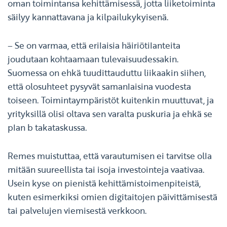
oman toimintansa kehittämisessä, jotta liiketoiminta
säilyy kannattavana ja kilpailukykyisenä.
– Se on varmaa, että erilaisia häiriötilanteita
joudutaan kohtaamaan tulevaisuudessakin.
Suomessa on ehkä tuudittauduttu liikaakin siihen,
että olosuhteet pysyvät samanlaisina vuodesta
toiseen. Toimintaympäristöt kuitenkin muuttuvat, ja
yrityksillä olisi oltava sen varalta puskuria ja ehkä se
plan b takataskussa.
Remes muistuttaa, että varautumisen ei tarvitse olla
mitään suureellista tai isoja investointeja vaativaa.
Usein kyse on pienistä kehittämistoimenpiteistä,
kuten esimerkiksi omien digitaitojen päivittämisestä
tai palvelujen viemisestä verkkoon.