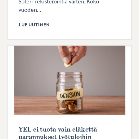
Soteri-rekisteröintiä varten. Koko
vuoden...
LUE UUTINEN
YEL ei tuota vain eläkettä –
parannukset työtuloihin