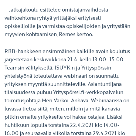
– Jatkajakoulu esittelee omistajanvaihdosta
vaihtoehtona ryhtyä yrittäjäksi erityisesti
opiskelijoille ja varmistaa opiskelijoiden ja yritystään
myyvien kohtaamisen, Remes kertoo.
RBB-hankkeen ensimmäinen kaikille avoin koulutus
järjestetään keskiviikkona 21.4. kello 13.00–15.00
Teamsin välityksellä. ISUYK:n ja Yrityspörssin
yhteistyönä toteutettava webinaari on suunnattu
yrityksen myyntiä suunnitteleville. Asiantuntijana
tilaisuudessa puhuu Yrityspörssi.fi-verkkopalvelun
toimitusjohtaja Meri Varkoi-Anhava. Webinaarissa on
luvassa tietoa siitä, miten, milloin ja mitä kanavia
pitkin omalle yritykselle voi hakea ostajaa. Lisäksi
huhtikuun lopulla torstaina 22.4.2021 klo 14.00-
16.00 ja seuraavalla viikolla torstaina 29.4.2021 klo