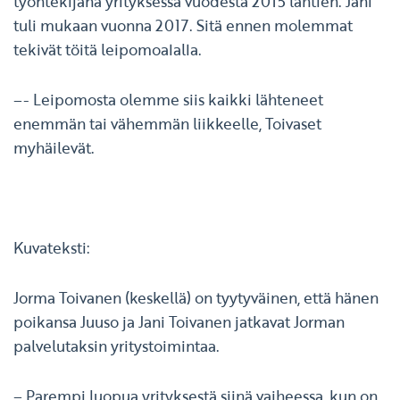
työntekijänä yrityksessä vuodesta 2015 lähtien. Jani
tuli mukaan vuonna 2017. Sitä ennen molemmat
tekivät töitä leipomoalalla.
–- Leipomosta olemme siis kaikki lähteneet
enemmän tai vähemmän liikkeelle, Toivaset
myhäilevät.
Kuvateksti:
Jorma Toivanen (keskellä) on tyytyväinen, että hänen
poikansa Juuso ja Jani Toivanen jatkavat Jorman
palvelutaksin yritystoimintaa.
– Parempi luopua yrityksestä siinä vaiheessa, kun on