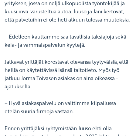
yrityksen, jossa on neljä ulkopuolista työntekijää ja
kuusi inva-varusteltua autoa. Juuso ja Jani kertovat,
että palveluihin ei ole heti alkuun tulossa muutoksia.
– Edelleen kauttamme saa tavallisia taksiajoja sekä
kela- ja vammaispalvelun kyytejä.
Jatkavat yrittäjät korostavat olevansa tyytyväisiä, että
heillä on käytettävissä isänsä taitotieto. Myös työ
jatkuu Jorma Toivasen asiakas on aina oikeassa -
ajatuksella.
– Hyvä asiakaspalvelu on valttimme kilpailussa
etelän suuria firmoja vastaan.
Ennen yrittäjäksi ryhtymistään Juuso ehti olla