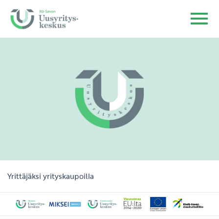
Yrittäjäksi yrityskaupoilla