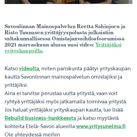
Savonlinnan Mainospalvelun Reetta Sahinjoen ja
Risto Tuunasen yrittäjyyspolusta julkaistiin
valtakunnallisessa Omistajanvaihdosfoorumissa
2021 marraskuun alussa uusi video:
Yrittäjäksi
yrityskaupoilla
.
Katso
videolta
, miten pariskunta päätyi yrityskaupan
kautta Savonlinnan mainospalvelun omistajiksi ja
yrittäjiksi.
Aina ei tarvitse perustaa uutta yritystä, vaan voit
ryhtyä yrittäjäksi myös jatkamalla toimivaa yritystä.
Jos haluat yrittäjäksi yrityskaupan kautta, lue lisää
Rebuild business-hankkeesta
ja katso myytäviä
kohteita Etelä-Savon alueella
www.yritysunelma.fi
Ole yhteydessä meihin