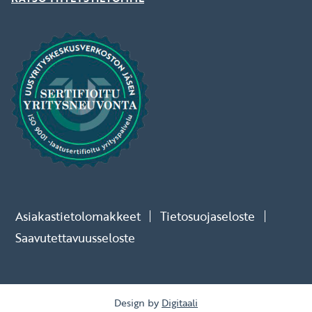
Asiakastietolomakkeet
Tietosuojaseloste
Saavutettavuusseloste
Design by
Digitaali