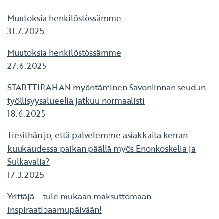
Muutoksia henkilöstössämme
31.7.2025
Muutoksia henkilöstössämme
27.6.2025
STARTTIRAHAN myöntäminen Savonlinnan seudun
työllisyysalueella jatkuu normaalisti
18.6.2025
Tiesithän jo, että palvelemme asiakkaita kerran
kuukaudessa paikan päällä myös Enonkoskella ja
Sulkavalla?
17.3.2025
Yrittäjä – tule mukaan maksuttomaan
inspiraatioaamupäivään!