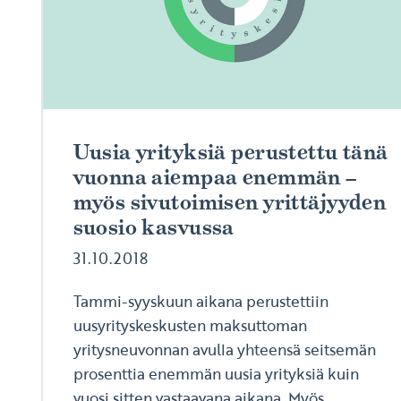
Uusia yrityksiä perustettu tänä
vuonna aiempaa enemmän –
myös sivutoimisen yrittäjyyden
suosio kasvussa
31.10.2018
Tammi-syyskuun aikana perustettiin
uusyrityskeskusten maksuttoman
yritysneuvonnan avulla yhteensä seitsemän
prosenttia enemmän uusia yrityksiä kuin
vuosi sitten vastaavana aikana. Myös