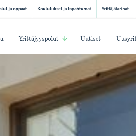
alut ja oppaat
Koulutukset ja tapahtumat
Yrittäjätarinat
vu
Yrittäjyyspolut
Uutiset
Uusyri