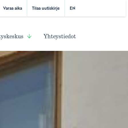
Varaa aika
Tilaa uutiskirje
EN
tyskeskus
Yhteystiedot