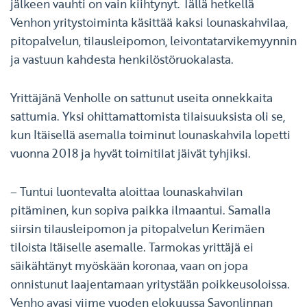
jälkeen vauhti on vain kiihtynyt. Tällä hetkellä
Venhon yritystoiminta käsittää kaksi lounaskahvilaa,
pitopalvelun, tilausleipomon, leivontatarvikemyynnin
ja vastuun kahdesta henkilöstöruokalasta.
Yrittäjänä Venholle on sattunut useita onnekkaita
sattumia. Yksi ohittamattomista tilaisuuksista oli se,
kun Itäisellä asemalla toiminut lounaskahvila lopetti
vuonna 2018 ja hyvät toimitilat jäivät tyhjiksi.
– Tuntui luontevalta aloittaa lounaskahvilan
pitäminen, kun sopiva paikka ilmaantui. Samalla
siirsin tilausleipomon ja pitopalvelun Kerimäen
tiloista Itäiselle asemalle. Tarmokas yrittäjä ei
säikähtänyt myöskään koronaa, vaan on jopa
onnistunut laajentamaan yritystään poikkeusoloissa.
Venho avasi viime vuoden elokuussa Savonlinnan