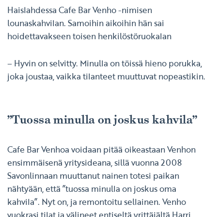
Haislahdessa Cafe Bar Venho -nimisen
lounaskahvilan. Samoihin aikoihin hän sai
hoidettavakseen toisen henkilöstöruokalan
– Hyvin on selvitty. Minulla on töissä hieno porukka,
joka joustaa, vaikka tilanteet muuttuvat nopeastikin.
”Tuossa minulla on joskus kahvila”
Cafe Bar Venhoa voidaan pitää oikeastaan Venhon
ensimmäisenä yritysideana, sillä vuonna 2008
Savonlinnaan muuttanut nainen totesi paikan
nähtyään, että ”tuossa minulla on joskus oma
kahvila”. Nyt on, ja remontoitu sellainen. Venho
vuokrasi tilat ja välineet entiseltä yrittäjältä Harri