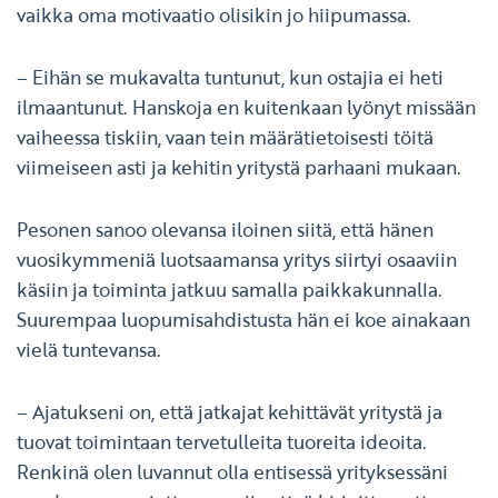
vaikka oma motivaatio olisikin jo hiipumassa.
– Eihän se mukavalta tuntunut, kun ostajia ei heti
ilmaantunut. Hanskoja en kuitenkaan lyönyt missään
vaiheessa tiskiin, vaan tein määrätietoisesti töitä
viimeiseen asti ja kehitin yritystä parhaani mukaan.
Pesonen sanoo olevansa iloinen siitä, että hänen
vuosikymmeniä luotsaamansa yritys siirtyi osaaviin
käsiin ja toiminta jatkuu samalla paikkakunnalla.
Suurempaa luopumisahdistusta hän ei koe ainakaan
vielä tuntevansa.
– Ajatukseni on, että jatkajat kehittävät yritystä ja
tuovat toimintaan tervetulleita tuoreita ideoita.
Renkinä olen luvannut olla entisessä yrityksessäni