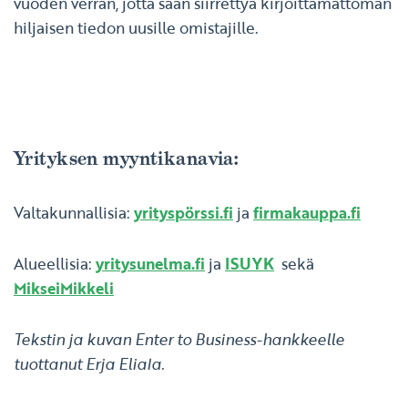
vuoden verran, jotta saan siirrettyä kirjoittamattoman
hiljaisen tiedon uusille omistajille.
Yrityksen myyntikanavia:
Valtakunnallisia:
yrityspörssi.fi
ja
firmakauppa.fi
Alueellisia:
yritysunelma.fi
ja
ISUYK
sekä
MikseiMikkeli
Tekstin ja kuvan Enter to Business-hankkeelle
tuottanut Erja Eliala.