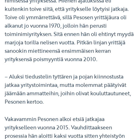
nimisessä yrityksessä. Miehen ajatuksissa eli
kuitenkin toive siitä, että yritykselle löytyisi jatkaja.
Toive oli ymmärrettävä, sillä Pesosen yrittäjäura oli
alkanut jo vuonna 1970, jolloin hän perusti
toiminimiyrityksen. Sitä ennen hän oli ehtinyt myydä
marjoja torilla nelisen vuotta. Pitkän linjan yrittäjä
sanookin miettineensä ensimmäisen kerran
yrityksensä poismyyntiä vuonna 2010.
– Aluksi tiedustelin tyttären ja pojan kiinnostusta
jatkaa yritystoimintaa, mutta molemmat päätyivät
jäämään ammatteihin, joihin olivat kouluttautuneet,
Pesonen kertoo.
Vakavammin Pesonen alkoi etsiä jatkajaa
yritykselleen vuonna 2015. Vauhdittaakseen
prosessia hän aloitti kaksi vuotta sitten yhteistyön