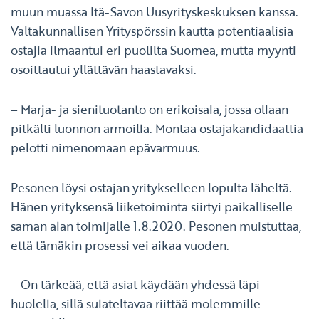
muun muassa Itä-Savon Uusyrityskeskuksen kanssa.
Valtakunnallisen Yrityspörssin kautta potentiaalisia
ostajia ilmaantui eri puolilta Suomea, mutta myynti
osoittautui yllättävän haastavaksi.
– Marja- ja sienituotanto on erikoisala, jossa ollaan
pitkälti luonnon armoilla. Montaa ostajakandidaattia
pelotti nimenomaan epävarmuus.
Pesonen löysi ostajan yritykselleen lopulta läheltä.
Hänen yrityksensä liiketoiminta siirtyi paikalliselle
saman alan toimijalle 1.8.2020. Pesonen muistuttaa,
että tämäkin prosessi vei aikaa vuoden.
– On tärkeää, että asiat käydään yhdessä läpi
huolella, sillä sulateltavaa riittää molemmille