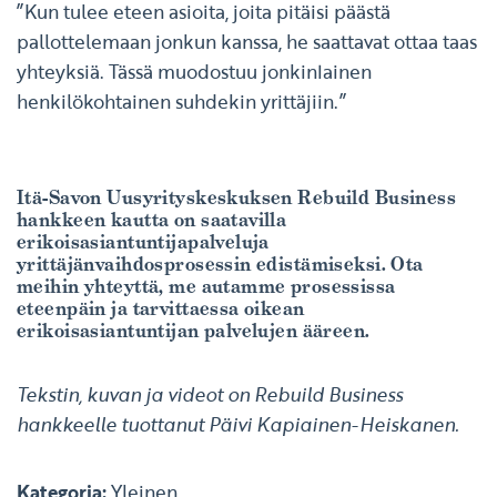
”Kun tulee eteen asioita, joita pitäisi päästä
pallottelemaan jonkun kanssa, he saattavat ottaa taas
yhteyksiä. Tässä muodostuu jonkinlainen
henkilökohtainen suhdekin yrittäjiin.”
Itä-Savon Uusyrityskeskuksen Rebuild Business
hankkeen kautta on saatavilla
erikoisasiantuntijapalveluja
yrittäjänvaihdosprosessin edistämiseksi. Ota
meihin yhteyttä, me autamme prosessissa
eteenpäin ja tarvittaessa oikean
erikoisasiantuntijan palvelujen ääreen.
Tekstin, kuvan ja videot on Rebuild Business
hankkeelle tuottanut Päivi Kapiainen-Heiskanen.
Kategoria:
Yleinen