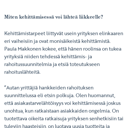
Miten kehittämisessä voi lähteä liikkeelle?
Kehittämistarpeet liittyvät usein yrityksen elinkaaren
eri vaiheisiin ja ovat monisäikeistä kehittämistä.
Paula Makkonen kokee, että hänen roolinsa on tukea
yrityksiä niiden tehdessä kehittämis- ja
rahoitussuunnitelmia ja etsiä toteutukseen
rahoituslähteitä.
”Autan yrittäjiä hankkeiden rahoituksen
suunnittelussa eli etsin polkuja. Olen huomannut,
että asiakastarvelähtöisyys voi kehittämisessä joskus
unohtua, kun ratkaistaan asiakkaiden ongelmia. On
tuotettava oikeita ratkaisuja yrityksen senhetkisiin tai
tuleviin haasteisiin, on luotava uusia tuotteita ja