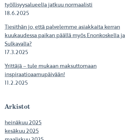
työllisyysalueella jatkuu normaalisti
18.6.2025
Tiesithän jo, että palvelemme asiakkaita kerran
kuukaudessa paikan päällä myös Enonkoskella ja
Sulkavalla?
17.3.2025
Yrittäjä – tule mukaan maksuttomaan
inspiraatioaamupäivään!
11.2.2025
Arkistot
heinäkuu 2025
kesäkuu 2025
maaliskuu 2025