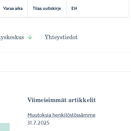
Varaa aika
Tilaa uutiskirje
EN
tyskeskus
Yhteystiedot
Viimeisimmät artikkelit
Muutoksia henkilöstössämme
31.7.2025