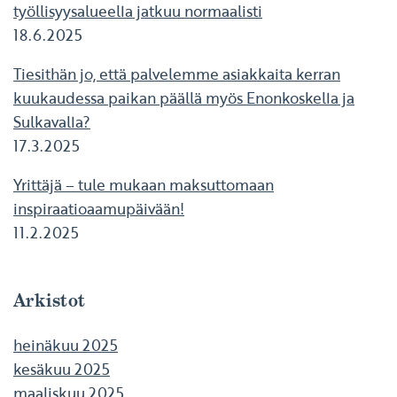
työllisyysalueella jatkuu normaalisti
18.6.2025
Tiesithän jo, että palvelemme asiakkaita kerran
kuukaudessa paikan päällä myös Enonkoskella ja
Sulkavalla?
17.3.2025
Yrittäjä – tule mukaan maksuttomaan
inspiraatioaamupäivään!
11.2.2025
Arkistot
heinäkuu 2025
kesäkuu 2025
maaliskuu 2025