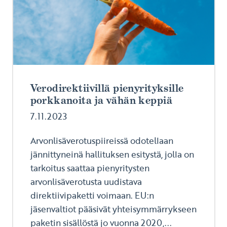
Verodirektiivillä pienyrityksille
porkkanoita ja vähän keppiä
7.11.2023
Arvonlisäverotuspiireissä odotellaan
jännittyneinä hallituksen esitystä, jolla on
tarkoitus saattaa pienyritysten
arvonlisäverotusta uudistava
direktiivipaketti voimaan. EU:n
jäsenvaltiot pääsivät yhteisymmärrykseen
paketin sisällöstä jo vuonna 2020,...