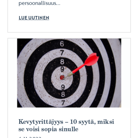
persoonallisuus...
LUE UUTINEN
Kevytyrittäjyys – 10 syytä, miksi
se voisi sopia sinulle