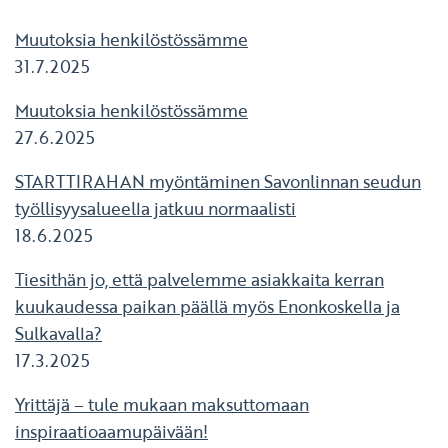
Muutoksia henkilöstössämme
31.7.2025
Muutoksia henkilöstössämme
27.6.2025
STARTTIRAHAN myöntäminen Savonlinnan seudun
työllisyysalueella jatkuu normaalisti
18.6.2025
Tiesithän jo, että palvelemme asiakkaita kerran
kuukaudessa paikan päällä myös Enonkoskella ja
Sulkavalla?
17.3.2025
Yrittäjä – tule mukaan maksuttomaan
inspiraatioaamupäivään!