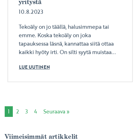
yritystä
10.8.2023
Tekoäly on jo täällä, halusimmepa tai
emme. Koska tekoäly on joka
tapauksessa läsnä, kannattaa siitä ottaa
kaikki hyöty irti. On silti syytä muistaa...
LUE UUTINEN
1
2
3
4
Seuraava »
Viimeisimmät artikkelit