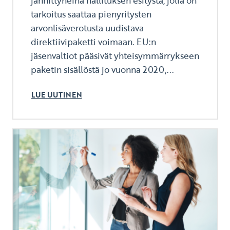
jännittyneinä hallituksen esitystä, jolla on
tarkoitus saattaa pienyritysten
arvonlisäverotusta uudistava
direktiivipaketti voimaan. EU:n
jäsenvaltiot pääsivät yhteisymmärrykseen
paketin sisällöstä jo vuonna 2020,...
LUE UUTINEN