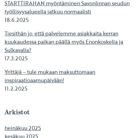
STARTTIRAHAN myöntäminen Savonlinnan seudun
työllisyysalueella jatkuu normaalisti
18.6.2025
Tiesithän jo, että palvelemme asiakkaita kerran
kuukaudessa paikan päällä myös Enonkoskella ja
Sulkavalla?
17.3.2025
Yrittäjä – tule mukaan maksuttomaan
inspiraatioaamupäivään!
11.2.2025
Arkistot
heinäkuu 2025
kesäkuu 2025